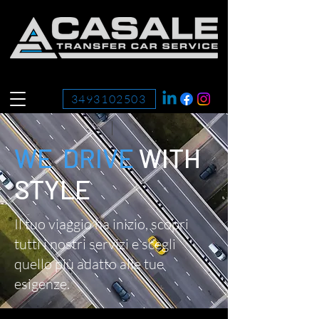
3493102503
WE DRIVE
WITH
STYLE
Il tuo viaggio ha inizio, scopri
tutti i nostri servizi e scegli
quello più adatto alle tue
esigenze.